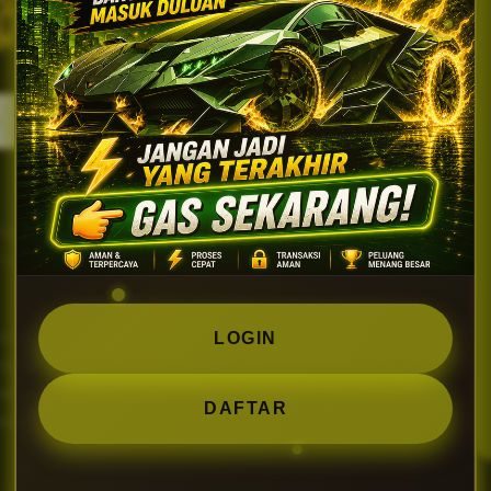
e
Diskusi
Ulasan
203
505
yang mengutamakan kenyamanan pengguna. Melalui
 yang stabil, platform ini memastikan setiap permainan
me slot online dan permainan populer lainnya dengan
LOGIN
erbagai perangkat.
TTT888
juga menjadi pilihan tepat
enuh dalam mengakses platform favoritnya di tahun
DAFTAR
ikan keamanan akun Anda untuk raih pengalaman terbaik