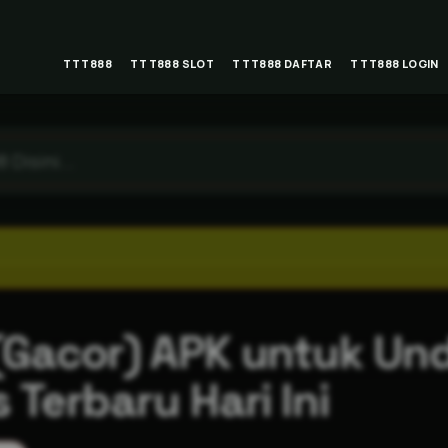
TTT888
TTT888 SLOT
TTT888 DAFTAR
TTT888 LOGIN
 (Gacor) APK untuk U
 Terbaru Hari Ini