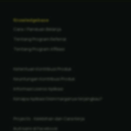
Knowledgebase
Cara / Panduan Belanja
Tentang Program Referral
Tentang Program Affiliasi
Ketentuan Kontribusi Produk
Keuntungan Kontribusi Produk
Informasi Lisensi Aplikasi
Kenapa Aplikasi Disini harganya terjangkau?
Projects : Kelebihan dan Cara Kerja
Ikuti kami di Facebook