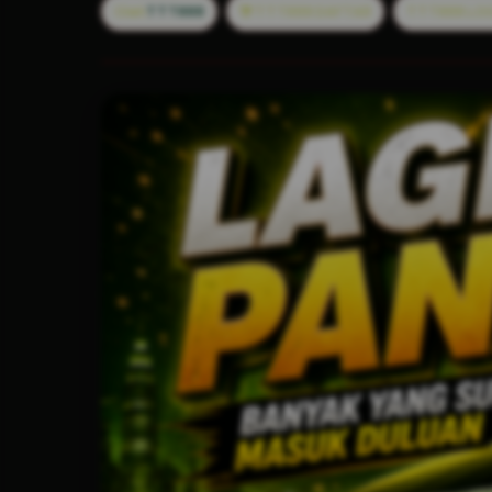
Oleh
TTT888
TTT888 DAFTAR
TTT888 LO