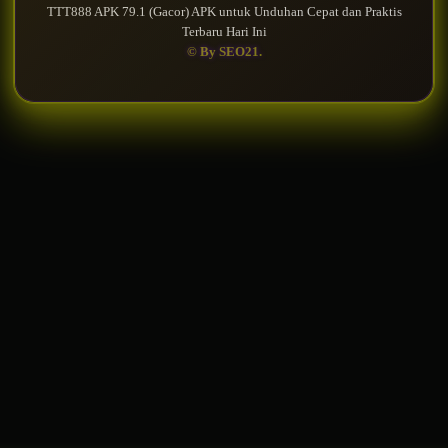
TTT888 APK 79.1 (Gacor) APK untuk Unduhan Cepat dan Praktis
Terbaru Hari Ini
© By SEO21.